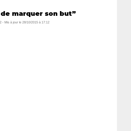
 de marquer son but”
2
- Mis à jour le
28/10/2015 à 17:12