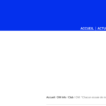
ACCUEIL
ACTU
Accueil
/
OM Info
/
Club
/
OM: “Chacun essaie de ma