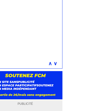
∧
∨
PUBLICITÉ