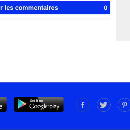
er les commentaires
0