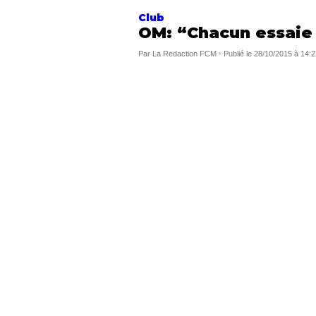
Club
OM: “Chacun essaie
Par
La Redaction FCM
-
Publié le
28/10/2015 à 14:2