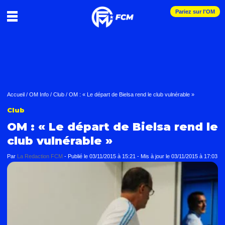
Pariez sur l'OM
Accueil
/
OM Info
/
Club
/
OM : « Le départ de Bielsa rend le club vulnérable »
Club
OM : « Le départ de Bielsa rend le
club vulnérable »
Par
La Redaction FCM
-
Publié le
03/11/2015 à 15:21
- Mis à jour le
03/11/2015 à 17:03