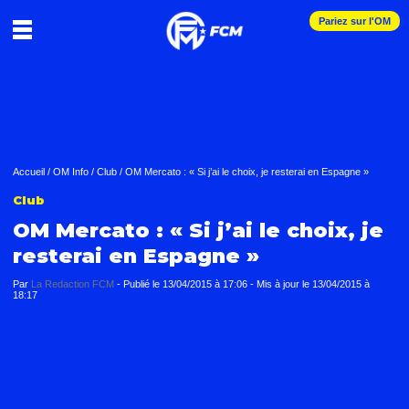
Pariez sur l'OM
Accueil
/
OM Info
/
Club
/
OM Mercato : « Si j’ai le choix, je resterai en Espagne »
Club
OM Mercato : « Si j’ai le choix, je
resterai en Espagne »
Par
La Redaction FCM
-
Publié le
13/04/2015 à 17:06
- Mis à jour le
13/04/2015 à
18:17