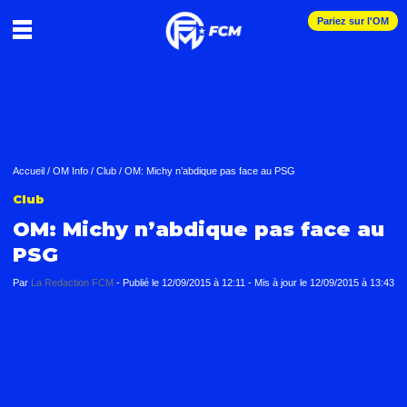
Pariez sur l'OM
Accueil
/
OM Info
/
Club
/
OM: Michy n’abdique pas face au PSG
Club
OM: Michy n’abdique pas face au
PSG
Par
La Redaction FCM
-
Publié le
12/09/2015 à 12:11
- Mis à jour le
12/09/2015 à 13:43