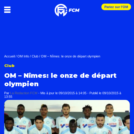
Pariez sur l'OM
Accueil
/
OM Info
/
Club
/
OM – Nîmes: le onze de départ olympien
Club
OM – Nîmes: le onze de départ
olympien
Par
La Redaction FCM
-
Mis à jour le
09/10/2015 à 14:05
-
Publié le
09/10/2015 à
13:55