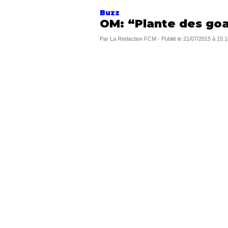
Buzz
OM: “Plante des goa
Par
La Redaction FCM
-
Publié le
21/07/2015 à 15:1