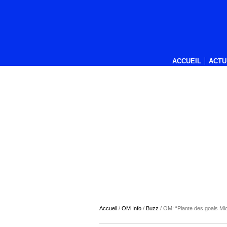
ACCUEIL
ACTU
Accueil
/
OM Info
/
Buzz
/
OM: “Plante des goals Mic