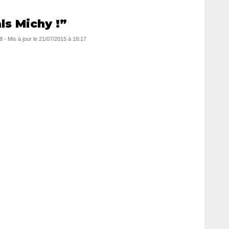
ls Michy !”
8
- Mis à jour le
21/07/2015 à 18:17