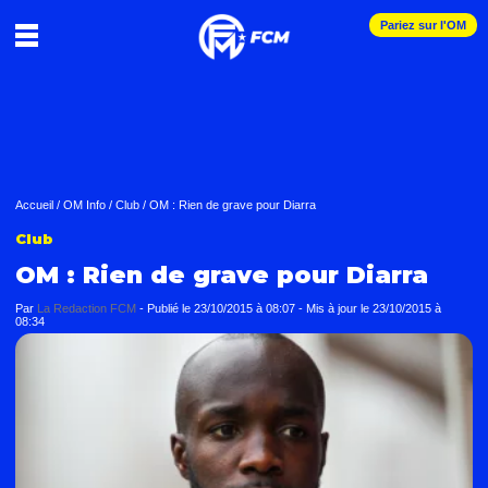
Pariez sur l'OM
Accueil
/
OM Info
/
Club
/
OM : Rien de grave pour Diarra
Club
OM : Rien de grave pour Diarra
Par
La Redaction FCM
-
Publié le
23/10/2015 à 08:07
- Mis à jour le
23/10/2015 à
08:34