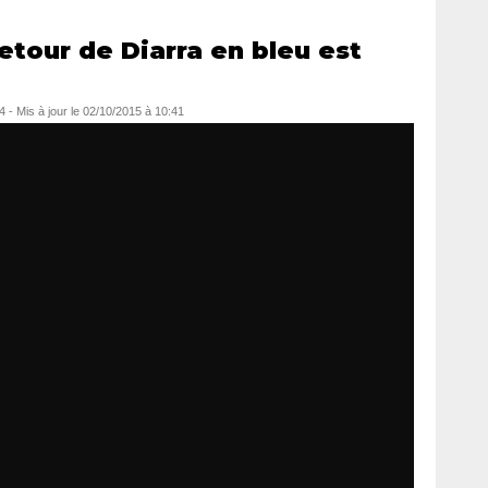
etour de Diarra en bleu est
4
- Mis à jour le
02/10/2015 à 10:41