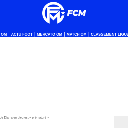
 OM
ACTU FOOT
MERCATO OM
MATCH OM
CLASSEMENT LIGUE
de Diarra en bleu est « prématuré »