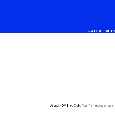
ACCUEIL
ACTU
Accueil
/
OM Info
/
Club
/
Pour Fernandez, le retour 