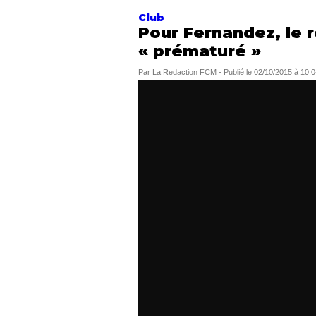
Club
Pour Fernandez, le r
« prématuré »
Par
La Redaction FCM
-
Publié le
02/10/2015 à 10:0