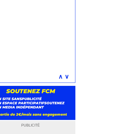
∧
∨
PUBLICITÉ