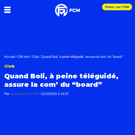
Pariez sur l'OM
Accueil
/
OM Info
/
Club
/
Quand Boli, à peine téléguidé, assure la com’ du “board”
Club
Quand Boli, à peine téléguidé,
assure la com’ du “board”
Par
La Redaction FCM
-
21/10/2015 à 16:07