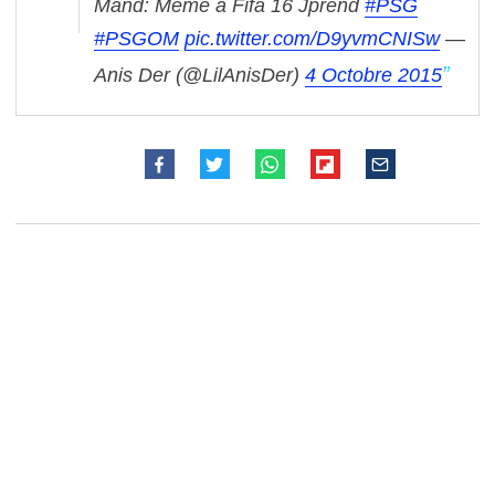
Mand: Même a Fifa 16 Jprend
#PSG
#PSGOM
pic.twitter.com/D9yvmCNISw
—
Anis Der (@LilAnisDer)
4 Octobre 2015