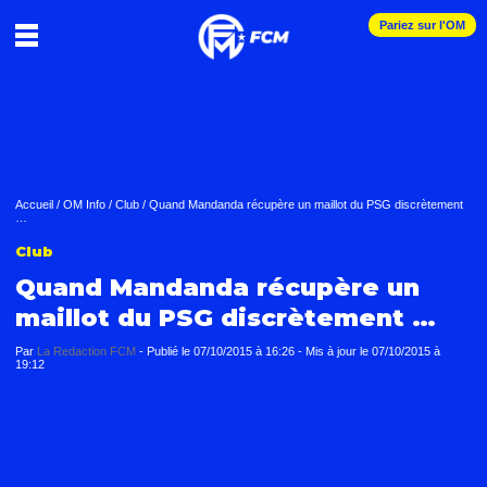
Pariez sur l'OM
Accueil
/
OM Info
/
Club
/
Quand Mandanda récupère un maillot du PSG discrètement
…
Club
Quand Mandanda récupère un
maillot du PSG discrètement …
Par
La Redaction FCM
-
Publié le
07/10/2015 à 16:26
- Mis à jour le
07/10/2015 à
19:12