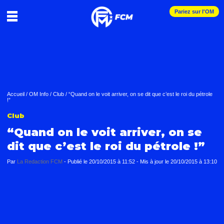
Pariez sur l'OM
Accueil
/
OM Info
/
Club
/
“Quand on le voit arriver, on se dit que c’est le roi du pétrole
!”
Club
“Quand on le voit arriver, on se
dit que c’est le roi du pétrole !”
Par
La Redaction FCM
-
Publié le
20/10/2015 à 11:52
- Mis à jour le
20/10/2015 à 13:10