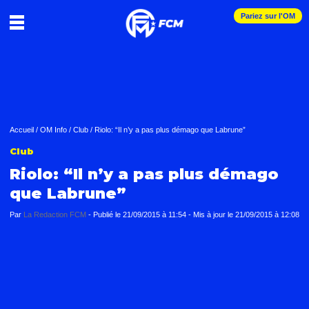
Pariez sur l'OM
Accueil
/
OM Info
/
Club
/
Riolo: “Il n’y a pas plus démago que Labrune”
Club
Riolo: “Il n’y a pas plus démago
que Labrune”
Par
La Redaction FCM
-
Publié le
21/09/2015 à 11:54
- Mis à jour le
21/09/2015 à 12:08