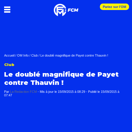
Pariez sur l'OM
Accueil
/
OM Info
/
Club
/
Le doublé magnifique de Payet contre Thauvin !
Club
Le doublé magnifique de Payet
contre Thauvin !
Par
La Redaction FCM
-
Mis à jour le
15/09/2015 à 08:29
-
Publié le
15/09/2015 à
07:47