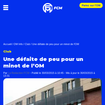
Pariez sur l'OM
Accueil
/
OM Info
/
Club
/
Une défaite de peu pour un minot de l’OM
Club
Une défaite de peu pour un
minot de l’OM
Par
La Redaction FCM
-
Publié le
30/03/2015 à 10:45
- Mis à jour le
30/03/2015 à
13:31