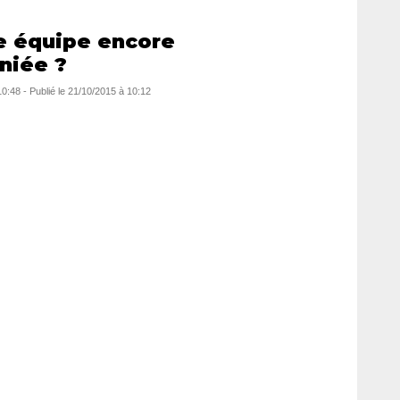
e équipe encore
niée ?
10:48
-
Publié le
21/10/2015 à 10:12