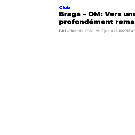
Club
Braga – OM: Vers un
profondément rema
Par
La Redaction FCM
-
Mis à jour le
21/10/2015 à 