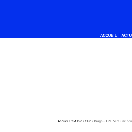
ACCUEIL
ACTU
Accueil
/
OM Info
/
Club
/
Braga – OM: Vers une équ