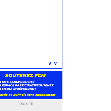
∧
∨
PUBLICITÉ