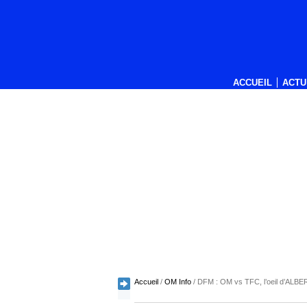
ACCUEIL
ACTU
Accueil
/
OM Info
/
DFM : OM vs TFC, l’oeil d’ALBER