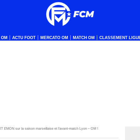
 OM
ACTU FOOT
MERCATO OM
MATCH OM
CLASSEMENT LIGUE
T EMON sur la saison marseillaise et l’avant-match Lyon – OM !