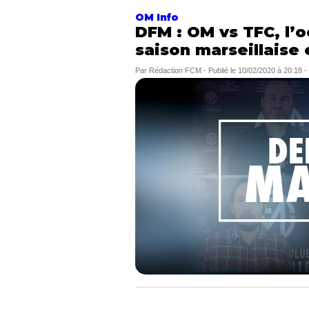
OM Info
DFM : OM vs TFC, l’
saison marseillaise 
Par
Rédaction FCM
-
Publié le
10/02/2020 à 20:18
-