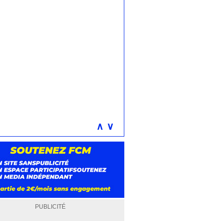
∧
∨
PUBLICITÉ