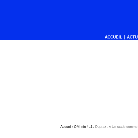
ACCUEIL
ACTU
Accueil
/
OM Info
/
L1
/
Dupraz : « Un stade comme l