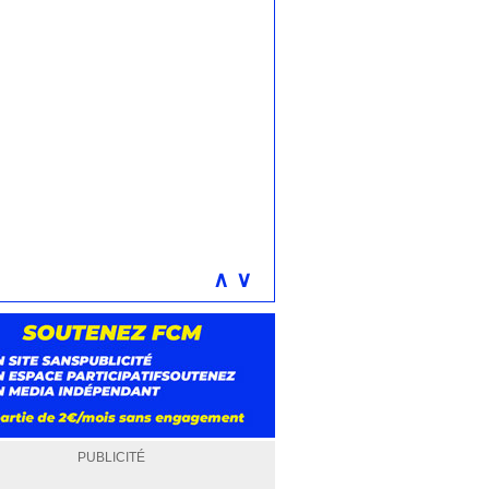
∧
∨
PUBLICITÉ