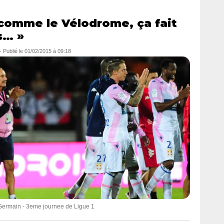
 comme le Vélodrome, ça fait
s… »
-
Publié le
01/02/2015 à 09:18
Germain - 3eme journee de Ligue 1