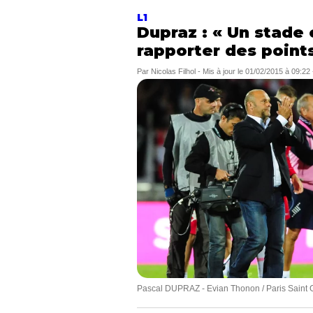
L1
Dupraz : « Un stade
rapporter des point
Par
Nicolas Filhol
-
Mis à jour le
01/02/2015 à 09:22
Pascal DUPRAZ - Evian Thonon / Paris Saint 