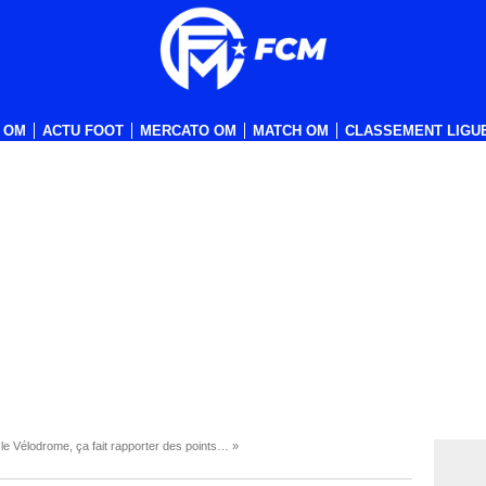
 OM
ACTU FOOT
MERCATO OM
MATCH OM
CLASSEMENT LIGUE
e Vélodrome, ça fait rapporter des points… »