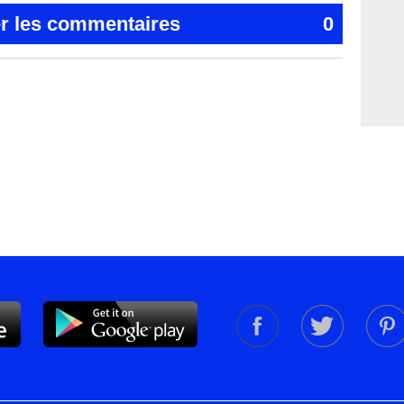
er les commentaires
0