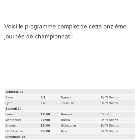
Voici le programme complet de cette onzième
journée de championnat :
Vendredi 23
Caen
0-2
Nantes
BeIN Sports
Lyon
3-0
Toulouse
BeIN Sports
Samedi 24
Lorient
17h00
Rennes
Canal +
Montpellier
20h00
Bastia
BeIN Sports
Angers
20h00
Guingamp
BeIN Sports
GFC Ajaccio
20h00
Nice
BeIN Sports
Dimanche 25