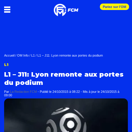
Pariez sur l'OM
Accueil
/
OM Info
/
L1
/
L1 – J11: Lyon remonte aux portes du podium
L1
L1 – J11: Lyon remonte aux portes
du podium
Par
La Redaction FCM
-
Publié le
24/10/2015 à 08:22
- Mis à jour le
24/10/2015 à
09:00