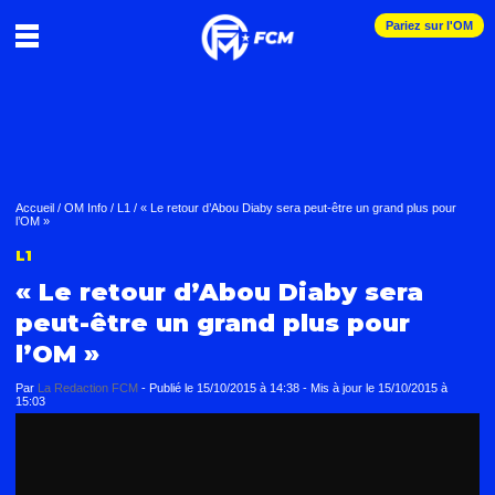
Pariez sur l'OM
Accueil
/
OM Info
/
L1
/
« Le retour d’Abou Diaby sera peut-être un grand plus pour
l’OM »
L1
« Le retour d’Abou Diaby sera
peut-être un grand plus pour
l’OM »
Par
La Redaction FCM
-
Publié le
15/10/2015 à 14:38
- Mis à jour le
15/10/2015 à
15:03