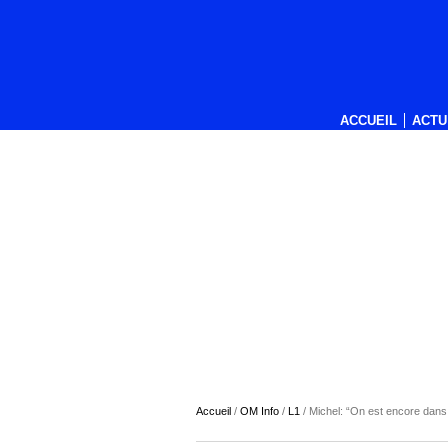
ACCUEIL
ACTU
Accueil
/
OM Info
/
L1
/
Michel: “On est encore dans 