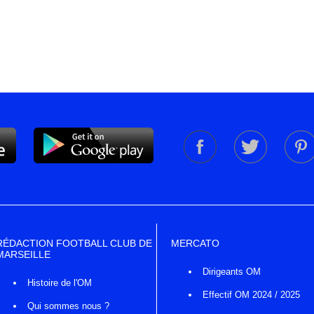
RÉDACTION FOOTBALL CLUB DE
MERCATO
MARSEILLE
Dirigeants OM
Histoire de l'OM
Effectif OM 2024 / 2025
Qui sommes nous ?