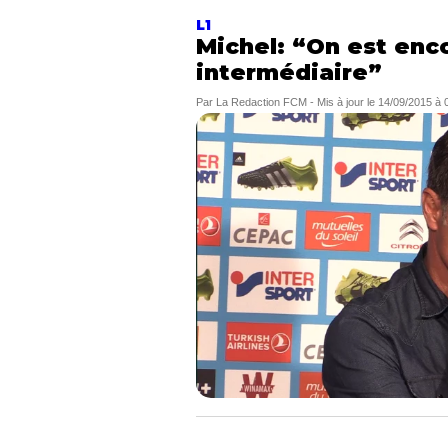
L1
Michel: “On est enc
intermédiaire”
Par
La Redaction FCM
-
Mis à jour le
14/09/2015 à 