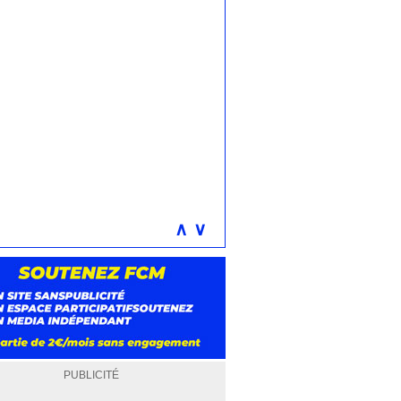
∧
∨
PUBLICITÉ