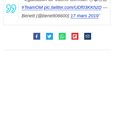
#TeamOM
pic.twitter.com/UDf03KKhzD
—
Benett (@benett06600)
17 mars 2019