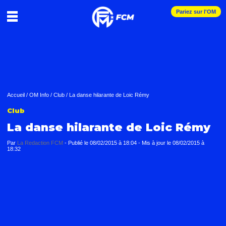
Pariez sur l'OM
Accueil
/
OM Info
/
Club
/
La danse hilarante de Loic Rémy
Club
La danse hilarante de Loic Rémy
Par
La Redaction FCM
-
Publié le
08/02/2015 à 18:04
- Mis à jour le
08/02/2015 à
18:32