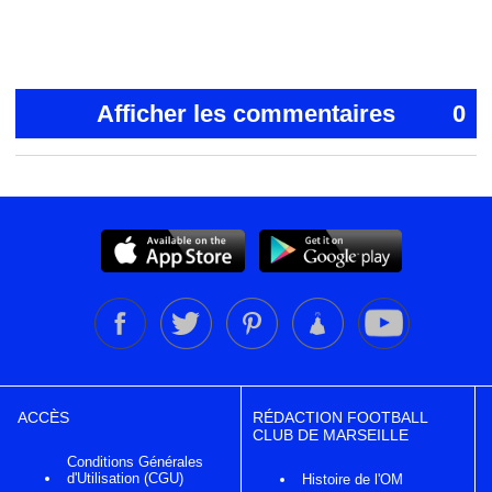
Afficher les commentaires
0
ACCÈS
RÉDACTION FOOTBALL
CLUB DE MARSEILLE
Conditions Générales
d'Utilisation (CGU)
Histoire de l'OM