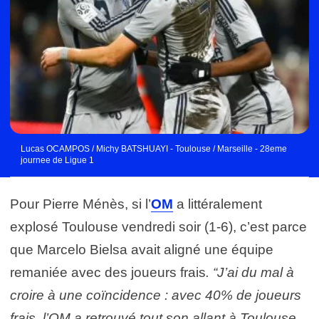
Lucas OCAMPOS / Michy BATSHUAYI - Toulouse / Marseille - 28eme
journee de Ligue 1
Pour Pierre Ménès, si l’
OM
a littéralement
explosé Toulouse vendredi soir (1-6), c’est parce
que Marcelo Bielsa avait aligné une équipe
remaniée avec des joueurs frais
. “J’ai du mal à
croire à une coïncidence : avec 40% de joueurs
frais, l’OM a retrouvé tout son allant à Toulouse,