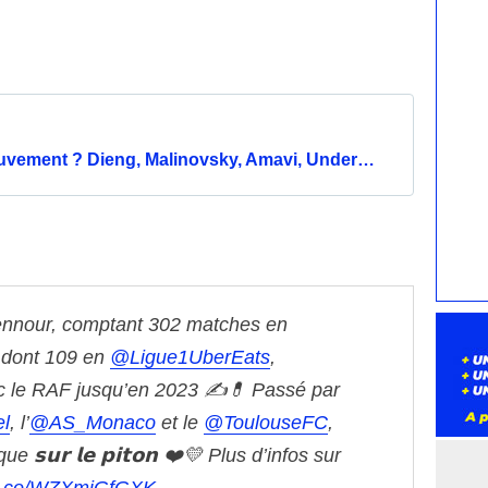
uvement ? Dieng, Malinovsky, Amavi, Under…
nnour, comptant 302 matches en
 dont 109 en
@Ligue1UberEats
,
c le RAF jusqu’en 2023 ✍️💊
Passé par
l
, l’
@AS_Monaco
et le
@ToulouseFC
,
𝘀𝘂𝗿 𝗹𝗲 𝗽𝗶𝘁𝗼𝗻 ❤️💛
Plus d’infos sur
//t.co/WZXmjGfGXK