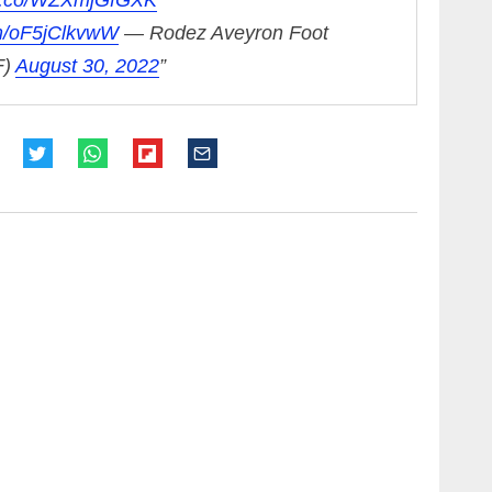
om/oF5jClkvwW
— Rodez Aveyron Foot
F)
August 30, 2022