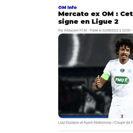
OM Info
Mercato ex OM : Cet
signe en Ligue 2
Par
Rédaction FCM
-
Publié le
31/08/2022 à 10:09
-
Luiz Gustavo et Ayem Abdennour / Coupe de 