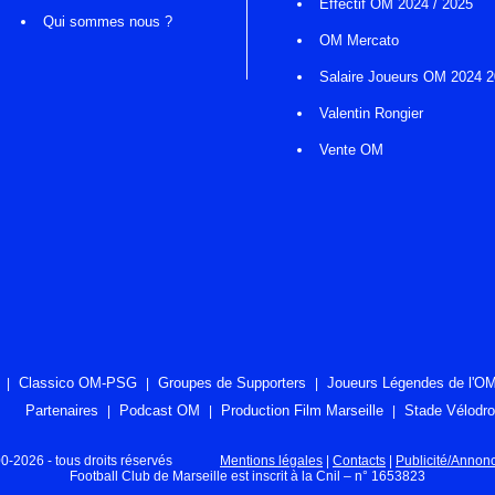
Effectif OM 2024 / 2025
Qui sommes nous ?
OM Mercato
Salaire Joueurs OM 2024 
Valentin Rongier
Vente OM
Classico OM-PSG
Groupes de Supporters
Joueurs Légendes de l'O
Partenaires
Podcast OM
Production Film Marseille
Stade Vélodr
2026 - tous droits réservés
Mentions légales
|
Contacts
|
Publicité/Annon
Football Club de Marseille est inscrit à la Cnil – n° 1653823