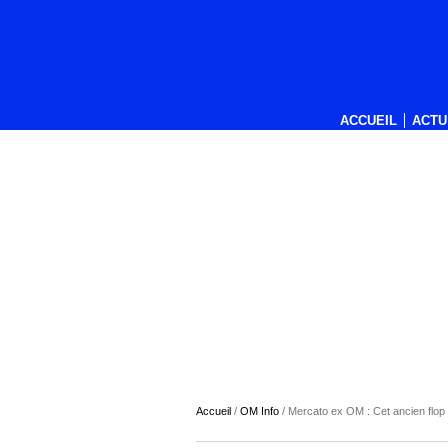
ACCUEIL
ACTU
Accueil
/
OM Info
/
Mercato ex OM : Cet ancien flop 