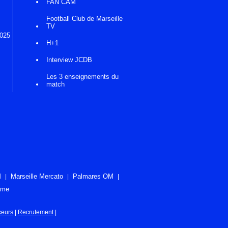
FAN CAM
Football Club de Marseille
TV
2025
H+1
Interview JCDB
Les 3 enseignements du
match
M
Marseille Mercato
Palmares OM
ome
ceurs
|
Recrutement
|