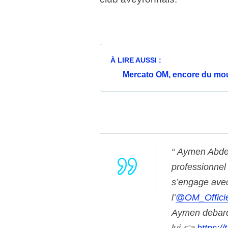
À LIRE AUSSI :
Mercato OM, encore du mo
Aymen Abde
professionnel
s’engage ave
l’
@OM_Officie
Aymen debarque 
lui 👉
https: