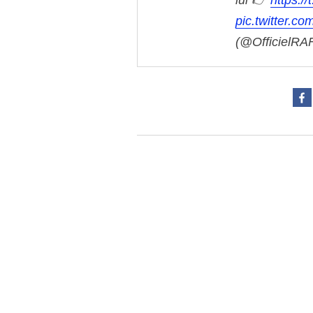
pic.twitter.c
(@OfficielRA