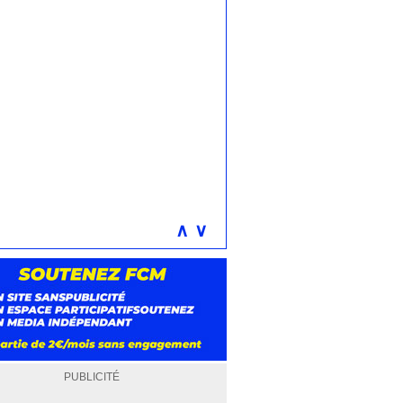
∧
∨
PUBLICITÉ