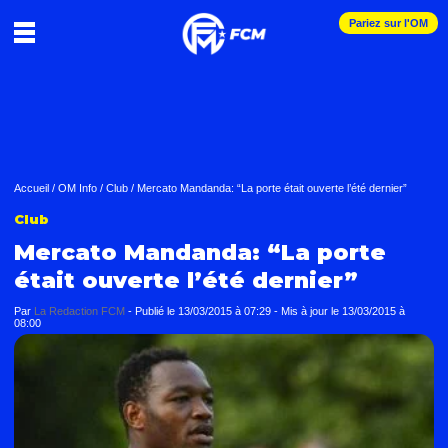
Pariez sur l'OM
Accueil
/
OM Info
/
Club
/
Mercato Mandanda: “La porte était ouverte l’été dernier”
Club
Mercato Mandanda: “La porte
était ouverte l’été dernier”
Par
La Redaction FCM
-
Publié le
13/03/2015 à 07:29
- Mis à jour le
13/03/2015 à
08:00