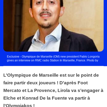
Exclusive - Olympique de Marseille (OM) new president Pablo Longoria
gives an interview on RMC radio Station In Marseille, France. Photo by
Patrick Aventurier/ABACAPRESS.COM Photo by Icon Sport - Marseille
(France)
L’Olympique de Marseille est sur le point de
faire partir deux joueurs ! D’après Foot
Mercato et La Provence, Lirola va s’engager à
Elche et Konrad De la Fuente va partir à
l’Olympiakos !