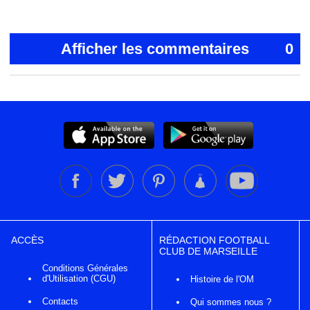
Afficher les commentaires
0
ACCÈS
RÉDACTION FOOTBALL
CLUB DE MARSEILLE
Conditions Générales
d'Utilisation (CGU)
Histoire de l'OM
Contacts
Qui sommes nous ?