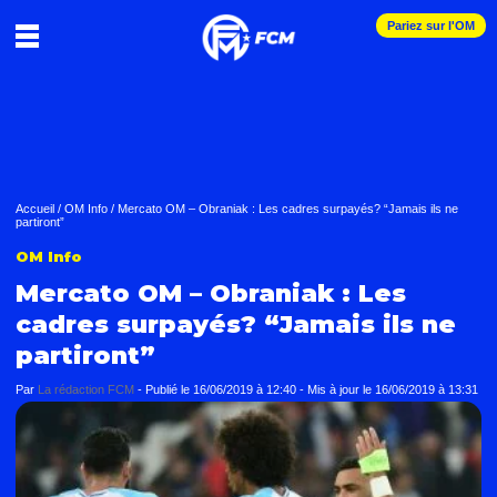
Pariez sur l'OM
Accueil
/
OM Info
/
Mercato OM – Obraniak : Les cadres surpayés? “Jamais ils ne
partiront”
OM Info
Mercato OM – Obraniak : Les
cadres surpayés? “Jamais ils ne
partiront”
Par
La rédaction FCM
-
Publié le
16/06/2019 à 12:40
- Mis à jour le
16/06/2019 à 13:31