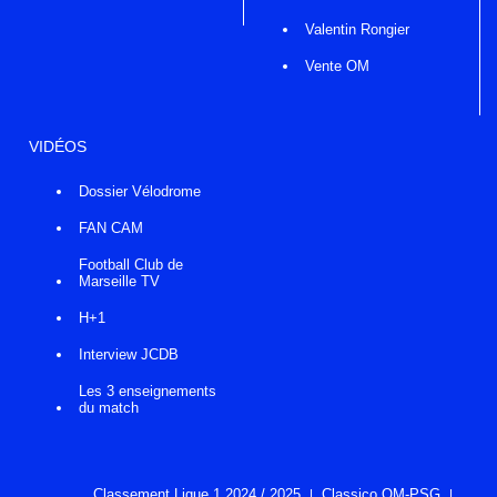
Valentin Rongier
Vente OM
VIDÉOS
Dossier Vélodrome
FAN CAM
Football Club de
Marseille TV
H+1
Interview JCDB
Les 3 enseignements
du match
Classement Ligue 1 2024 / 2025
Classico OM-PSG