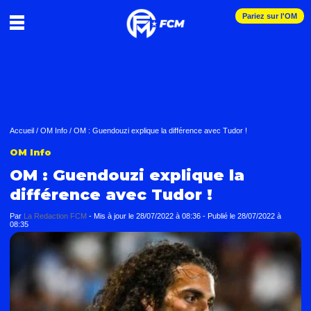
Pariez sur l'OM
Accueil
/
OM Info
/
OM : Guendouzi explique la différence avec Tudor !
OM Info
OM : Guendouzi explique la
différence avec Tudor !
Par
La Redaction FCM
-
Mis à jour le
28/07/2022 à 08:36
-
Publié le
28/07/2022 à
08:35