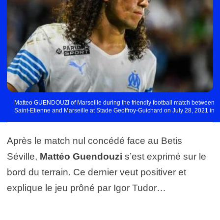
Matteo GUENDOUZI of Marseille during the friendly football match between
Saint-Etienne and Marseille at Stade Geoffroy-Guichard on July 28, 2021 in
Saint-Etienne, France. (Photo by Matthieu Mirville/Icon Sport) - Stade Jean
Laville - Gueugnon (France)
Après le match nul concédé face au Betis
Séville,
Mattéo Guendouzi
s’est exprimé sur le
bord du terrain. Ce dernier veut positiver et
explique le jeu prôné par Igor Tudor…