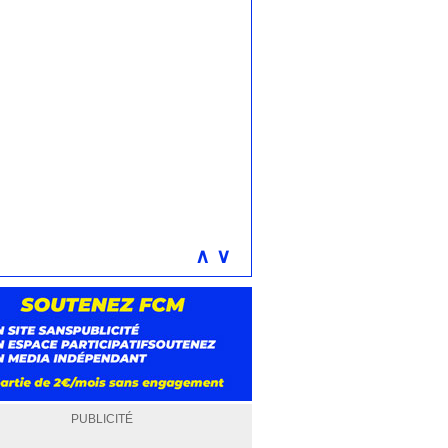
∧
∨
PUBLICITÉ