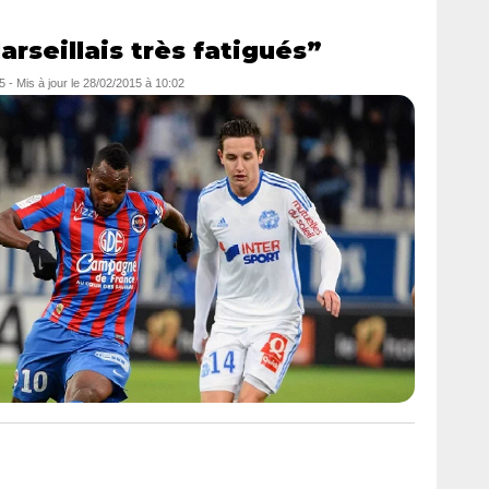
arseillais très fatigués”
5
- Mis à jour le
28/02/2015 à 10:02