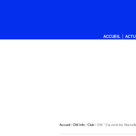
ACCUEIL
ACTU
Accueil
/
OM Info
/
Club
/
OM: “J’ai senti les Marseill