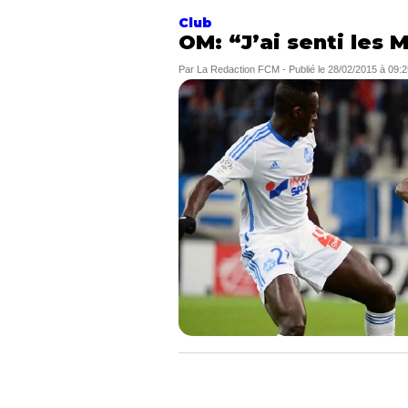
Club
OM: “J’ai senti les M
Par
La Redaction FCM
-
Publié le
28/02/2015 à 09:2