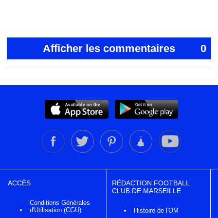
Afficher les commentaires
0
ACCÈS
RÉDACTION FOOTBALL
CLUB DE MARSEILLE
Conditions Générales
d'Utilisation (CGU)
Histoire de l'OM