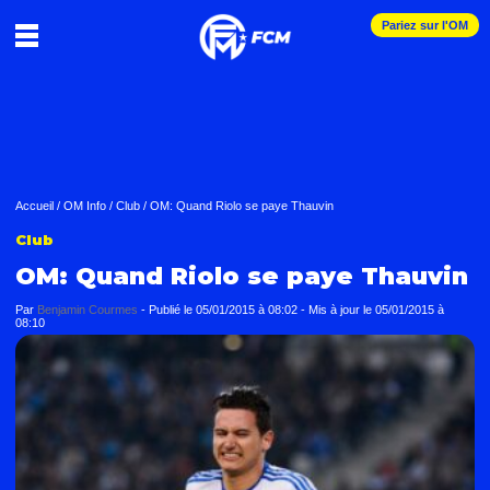
Pariez sur l'OM
Accueil
/
OM Info
/
Club
/
OM: Quand Riolo se paye Thauvin
Club
OM: Quand Riolo se paye Thauvin
Par
Benjamin Courmes
-
Publié le
05/01/2015 à 08:02
- Mis à jour le
05/01/2015 à
08:10