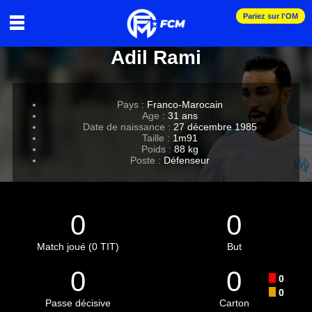
Pariez sur l'OM
Adil Rami
Pays :
Franco-Marocain
Age :
31 ans
Date de naissance :
27 décembre 1985
Taille :
1m91
Poids :
88 kg
Poste :
Défenseur
0
0
Match joué (0 TIT)
But
0
0
0
0
Passe décisive
Carton