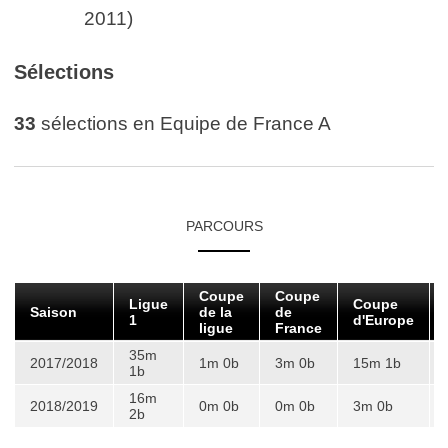
2011)
Sélections
33
sélections en Equipe de France A
PARCOURS
Coupe
Coupe
Ligue
Coupe
Saison
de la
de
1
d'Europe
ligue
France
35m
2017/2018
1m 0b
3m 0b
15m 1b
1b
16m
2018/2019
0m 0b
0m 0b
3m 0b
2b