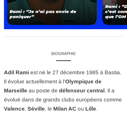
Rami : “D
Rami : “Je n’ai pas envie de
c’est co
paniquer”
que l’OM
BIOGRAPHIE
Adil Rami
est né le 27 décembre 1985 à Bastia.
Il évolue actuellement à l’
Olympique de
Marseille
au poste de
défenseur central
. Il a
évolué dans de grands clubs européens comme
Valence
,
Séville
, le
Milan AC
ou
Lille
.