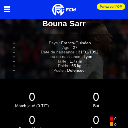
Pariez sur l'OM
Bouna Sarr
Pays :
Franco-Guinéen
Age :
27
Date de naissance :
31/01/1992
Lieu de naissance :
Lyon
Taille :
1,77 m
Poids :
65 kg
Poste :
Défenseur
0
0
Match joué (0 TIT)
But
0
0
0
0