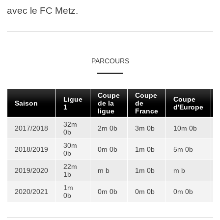
avec le FC Metz.
PARCOURS
Coupe
Coupe
Ligue
Coupe
Saison
de la
de
1
d'Europe
ligue
France
32m
2017/2018
2m 0b
3m 0b
10m 0b
0b
30m
2018/2019
0m 0b
1m 0b
5m 0b
0b
22m
2019/2020
m b
1m 0b
m b
1b
1m
2020/2021
0m 0b
0m 0b
0m 0b
0b