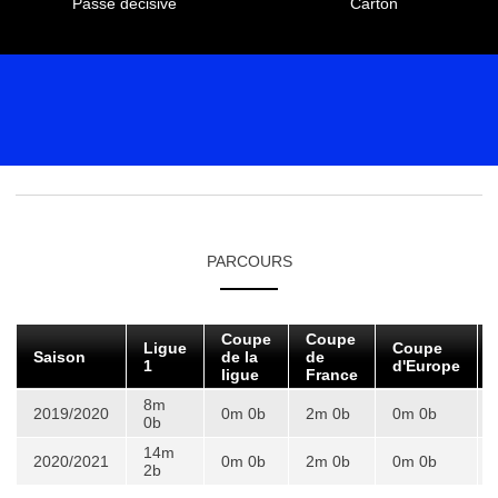
Passe décisive
Carton
PARCOURS
Coupe
Coupe
Ligue
Coupe
Saison
de la
de
1
d'Europe
ligue
France
8m
2019/2020
0m 0b
2m 0b
0m 0b
0b
14m
2020/2021
0m 0b
2m 0b
0m 0b
2b