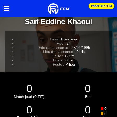
Pariez sur l'OM
Saîf-Eddine Khaoui
Pays :
Francaise
Age :
24
Date de naissance :
27/04/1995
Lieu de naissance :
Paris
Taille :
1,80m
Poids :
68 kg
Poste :
Milieu
0
0
Match joué (0 TIT)
But
0
0
0
0