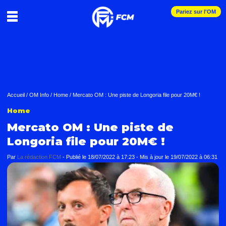
Pariez sur l'OM
Accueil
/
OM Info
/
Home
/
Mercato OM : Une piste de Longoria file pour 20M€ !
Home
Mercato OM : Une piste de
Longoria file pour 20M€ !
Par
La rédaction FCM
-
Publié le
18/07/2022 à 17:23
- Mis à jour le
19/07/2022 à 06:31