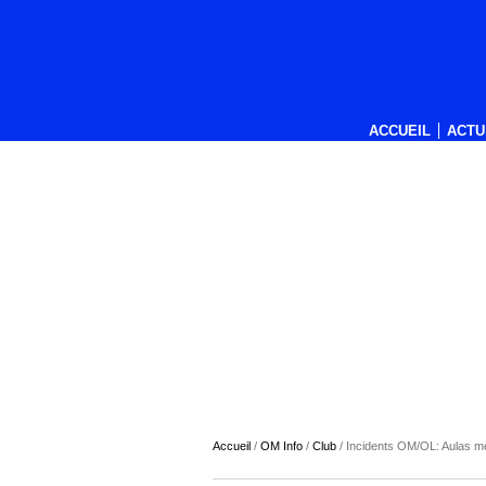
ACCUEIL
ACTU
Accueil
/
OM Info
/
Club
/
Incidents OM/OL: Aulas me