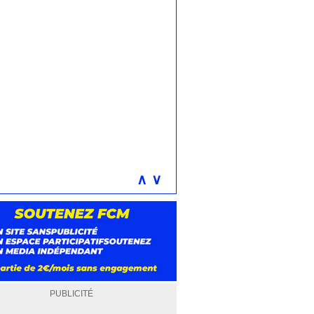
∧
∨
PUBLICITÉ