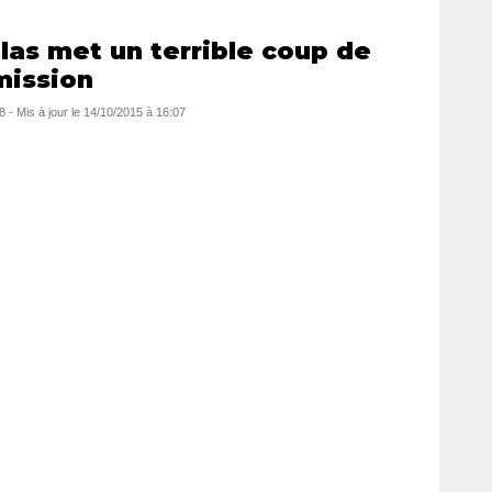
las met un terrible coup de
mission
8
- Mis à jour le
14/10/2015 à 16:07