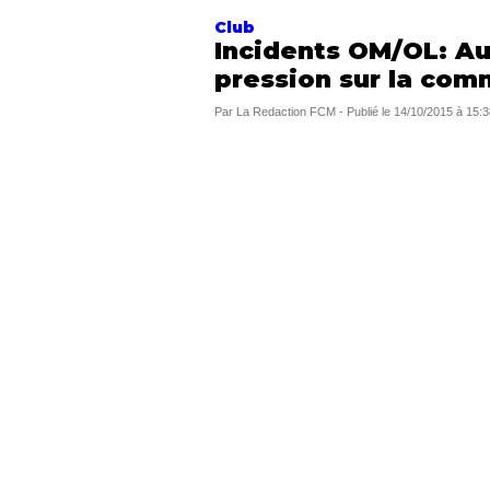
Club
Incidents OM/OL: Au
pression sur la com
Par
La Redaction FCM
-
Publié le
14/10/2015 à 15:3