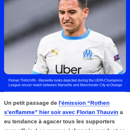
Florian THAUVIN - Marseille looks dejected during the UEFA Champions
League soccer match between Marseille and Manchester City at Orange
Velodrome on October 27, 2020 in Marseille, France. (Photo by Baptiste
Fernandez/Icon Sport) - Orange Vélodrome - Marseille (France)
Un petit passage de
l’émission “Rothen
s’enflamme” hier soir avec Florian Thauvin
a
eu tendance à agacer tous les supporters