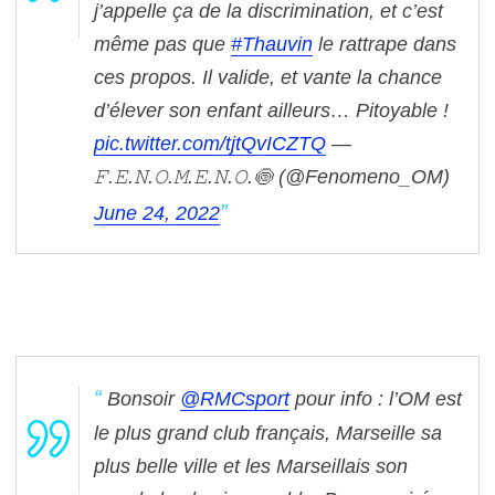
j’appelle ça de la discrimination, et c’est
même pas que
#Thauvin
le rattrape dans
ces propos. Il valide, et vante la chance
d’élever son enfant ailleurs… Pitoyable !
pic.twitter.com/tjtQvICZTQ
—
𝙵.𝙴.𝙽.𝙾.𝙼.𝙴.𝙽.𝙾.🍥 (@Fenomeno_OM)
June 24, 2022
Bonsoir
@RMCsport
pour info : l’OM est
le plus grand club français, Marseille sa
plus belle ville et les Marseillais son