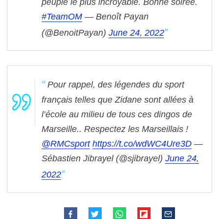
peuple le plus incroyable. Bonne soirée.
#TeamOM
— Benoît Payan
(@BenoitPayan)
June 24, 2022
Pour rappel, des légendes du sport
français telles que Zidane sont allées à
l’école au milieu de tous ces dingos de
Marseille..
Respectez les Marseillais !
@RMCsport
https://t.co/wdWC4Ure3D
—
Sébastien Jibrayel (@sjibrayel)
June 24,
2022