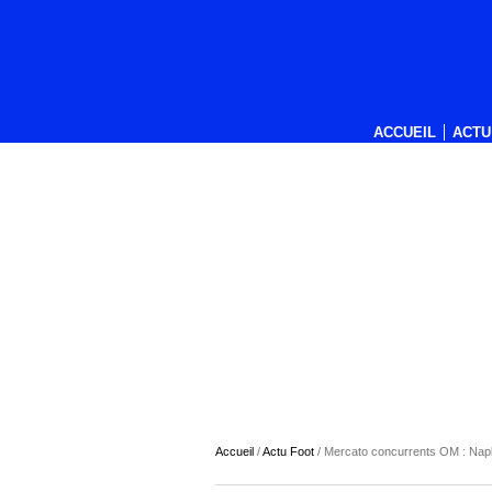
ACCUEIL
ACTU
Accueil
/
Actu Foot
/
Mercato concurrents OM : Napl