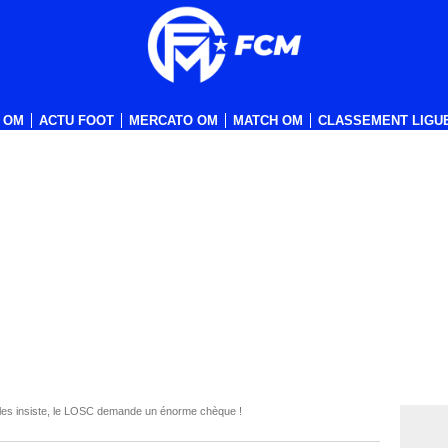
 OM
ACTU FOOT
MERCATO OM
MATCH OM
CLASSEMENT LIGUE
es insiste, le LOSC demande un énorme chèque !