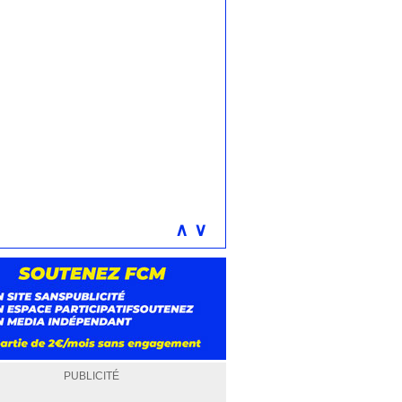
∧
∨
PUBLICITÉ