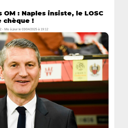
 OM : Naples insiste, le LOSC
 chèque !
2
- Mis à jour le
03/04/2025 à 19:12