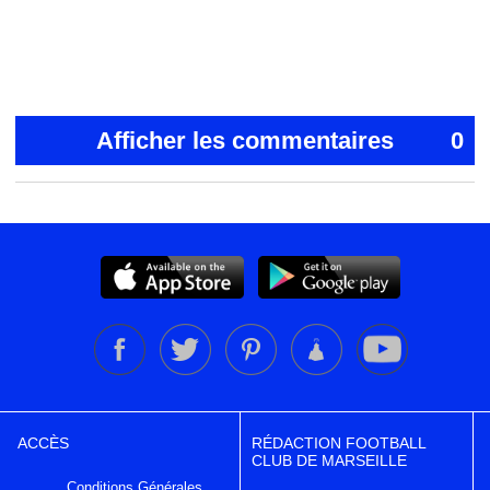
Afficher les commentaires
0
ACCÈS
RÉDACTION FOOTBALL
CLUB DE MARSEILLE
Conditions Générales