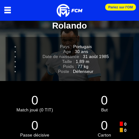
Pariez sur l'OM
Rolando
Pays :
Portugais
Age :
30 ans
Date de naissance :
31 août 1985
Taille :
1,89 m
Poids :
77 kg
Poste :
Défenseur
0
0
Match joué (0 TIT)
But
0
0
0
0
Passe décisive
Carton