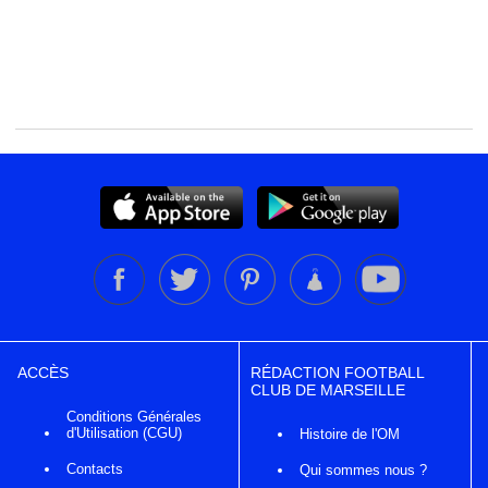
ACCÈS
RÉDACTION FOOTBALL
CLUB DE MARSEILLE
Conditions Générales
d'Utilisation (CGU)
Histoire de l'OM
Contacts
Qui sommes nous ?