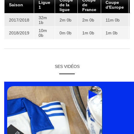
Ligue
Coupe
Saison
de la
de
1
d'Europe
ligue
France
32m
2017/2018
2m 0b
2m 0b
11m 0b
1b
10m
2018/2019
0m 0b
1m 0b
1m 0b
0b
SES VIDÉOS