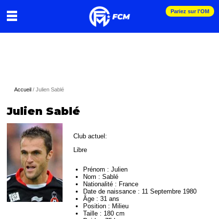
Pariez sur l'OM
Accueil
/
Julien Sablé
Julien Sablé
Club actuel:
Libre
Prénom :
Julien
Nom :
Sablé
Nationalité :
France
Date de naissance :
11 Septembre 1980
Âge :
31 ans
Position :
Milieu
Taille :
180 cm