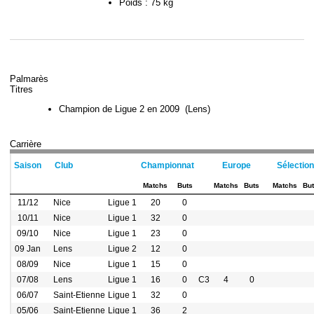
Poids :
75 kg
Palmarès
Titres
Champion de Ligue 2 en 2009 (Lens)
Carrière
Saison
Club
Championnat
Europe
Sélection
Matchs
Buts
Matchs
Buts
Matchs
Bu
11/12
Nice
Ligue 1
20
0
10/11
Nice
Ligue 1
32
0
09/10
Nice
Ligue 1
23
0
09 Jan
Lens
Ligue 2
12
0
08/09
Nice
Ligue 1
15
0
07/08
Lens
Ligue 1
16
0
C3
4
0
06/07
Saint-Etienne
Ligue 1
32
0
05/06
Saint-Etienne
Ligue 1
36
2