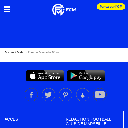
Pariez sur l'OM
Accueil
/
Match
/
Caen – Marseille 04 oct
ACCÈS
RÉDACTION FOOTBALL
CLUB DE MARSEILLE