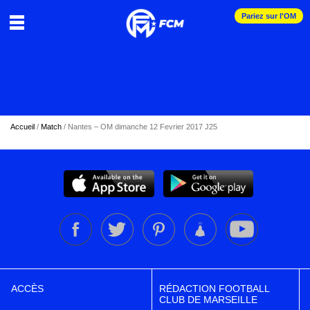
Pariez sur l'OM
Accueil
/
Match
/
Nantes – OM dimanche 12 Fevrier 2017 J25
ACCÈS
RÉDACTION FOOTBALL
CLUB DE MARSEILLE