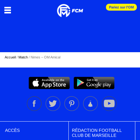
Pariez sur l'OM
Accueil
/
Match
/
Nimes – OM Amical
ACCÈS
RÉDACTION FOOTBALL
CLUB DE MARSEILLE