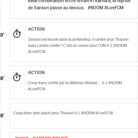
Belle combinaison entre Amavi et Kamara, la reprise
de Sanson passe au dessus… #NOOM #LiveFCM
ACTION
0’
Sanson est trouvé dans la profondeur, il centre pour Thauvin
mais Landre contre ! C’est un corner pour l’OM 0-1 #NOOM
#LiveFCM
ACTION
8’
Coup-franc contré par la défense nîmoise… 0-1 #NOOM
#LiveFCM
Coup-franc bien placé pour Thauvin 0-1 #NOOM #LiveFCM
8’