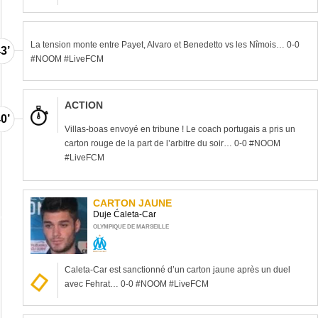
La tension monte entre Payet, Alvaro et Benedetto vs les Nîmois… 0-0
3’
#NOOM #LiveFCM
ACTION
0’
Villas-boas envoyé en tribune ! Le coach portugais a pris un
carton rouge de la part de l’arbitre du soir… 0-0 #NOOM
#LiveFCM
CARTON JAUNE
Duje Ćaleta-Car
9’
OLYMPIQUE DE MARSEILLE
Caleta-Car est sanctionné d’un carton jaune après un duel
avec Fehrat… 0-0 #NOOM #LiveFCM