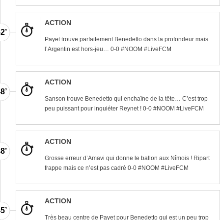
ACTION
2’
Payet trouve parfaitement Benedetto dans la profondeur mais
l’Argentin est hors-jeu… 0-0 #NOOM #LiveFCM
ACTION
8’
Sanson trouve Benedetto qui enchaîne de la tête… C’est trop
peu puissant pour inquiéter Reynet ! 0-0 #NOOM #LiveFCM
ACTION
8’
Grosse erreur d’Amavi qui donne le ballon aux Nîmois ! Ripart
frappe mais ce n’est pas cadré 0-0 #NOOM #LiveFCM
ACTION
5’
Très beau centre de Payet pour Benedetto qui est un peu trop