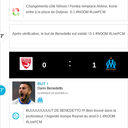
Changements côté Nîmois ! Fomba remplace Ahlinvi, Koné
entre à la place de Duljevic 0-1 #NOOM #LiveFCM
Après vérification, le but de Benedetto est validé ! 0-1 #NOOM #LiveFCM
7’
0
1
BUT !
Dario Benedetto
7’
OLYMPIQUE DE MARSEILLE
BUUUUUUUUUT DE BENEDETTO !!!! Bien trouvé dans la
profondeur, l’Argentin trompe Reynet du droit 0-1 #NOOM
#LiveFCM