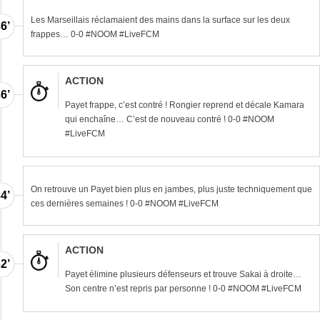
Les Marseillais réclamaient des mains dans la surface sur les deux
6’
frappes… 0-0 #NOOM #LiveFCM
ACTION
6’
Payet frappe, c’est contré ! Rongier reprend et décale Kamara
qui enchaîne… C’est de nouveau contré ! 0-0 #NOOM
#LiveFCM
On retrouve un Payet bien plus en jambes, plus juste techniquement que
4’
ces dernières semaines ! 0-0 #NOOM #LiveFCM
ACTION
2’
Payet élimine plusieurs défenseurs et trouve Sakai à droite…
Son centre n’est repris par personne ! 0-0 #NOOM #LiveFCM