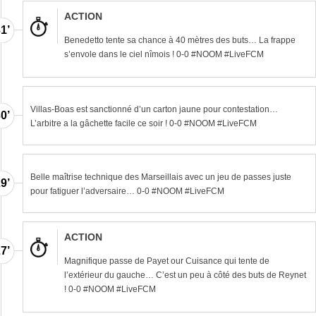
ACTION
1’
Benedetto tente sa chance à 40 mètres des buts… La frappe
s’envole dans le ciel nîmois ! 0-0 #NOOM #LiveFCM
Villas-Boas est sanctionné d’un carton jaune pour contestation…
0’
L’arbitre a la gâchette facile ce soir ! 0-0 #NOOM #LiveFCM
Belle maîtrise technique des Marseillais avec un jeu de passes juste
9’
pour fatiguer l’adversaire… 0-0 #NOOM #LiveFCM
ACTION
7’
Magnifique passe de Payet our Cuisance qui tente de
l’extérieur du gauche… C’est un peu à côté des buts de Reynet
! 0-0 #NOOM #LiveFCM