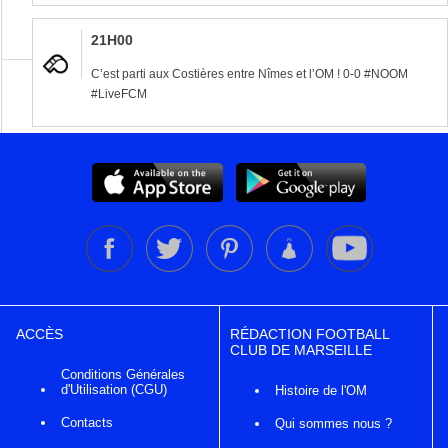
21H00
C’est parti aux Costières entre Nîmes et l’OM ! 0-0 #NOOM
#LiveFCM
ACCÈS
RÉDACTION FOOTBALL
CLUB DE MARSEILLE
Conditions Générales
d'Utilisation (CGU)
Histoire de l'OM
Contacts
Qui sommes nous ?