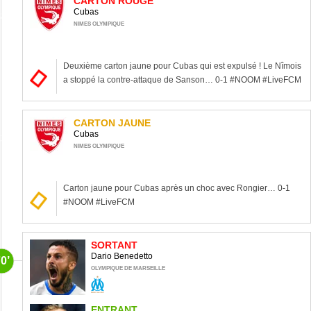
CARTON ROUGE
Cubas
8’
NIMES OLYMPIQUE
Deuxième carton jaune pour Cubas qui est expulsé ! Le Nîmois
a stoppé la contre-attaque de Sanson… 0-1 #NOOM #LiveFCM
CARTON JAUNE
Cubas
3’
NIMES OLYMPIQUE
Carton jaune pour Cubas après un choc avec Rongier… 0-1
#NOOM #LiveFCM
SORTANT
Dario Benedetto
0’
OLYMPIQUE DE MARSEILLE
ENTRANT