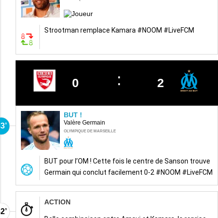
Strootman remplace Kamara #NOOM #LiveFCM
0
2
BUT !
Valère Germain
3’
OLYMPIQUE DE MARSEILLE
BUT pour l’OM ! Cette fois le centre de Sanson trouve
Germain qui conclut facilement 0-2 #NOOM #LiveFCM
ACTION
2’