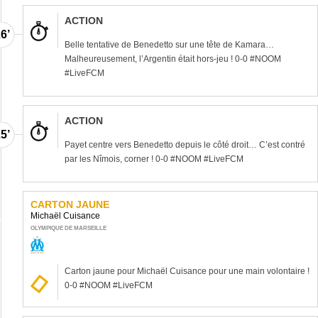
ACTION
6’
Belle tentative de Benedetto sur une tête de Kamara…
Malheureusement, l’Argentin était hors-jeu ! 0-0 #NOOM
#LiveFCM
ACTION
5’
Payet centre vers Benedetto depuis le côté droit… C’est contré
par les Nîmois, corner ! 0-0 #NOOM #LiveFCM
CARTON JAUNE
Michaël Cuisance
0’
OLYMPIQUE DE MARSEILLE
Carton jaune pour Michaël Cuisance pour une main volontaire !
0-0 #NOOM #LiveFCM