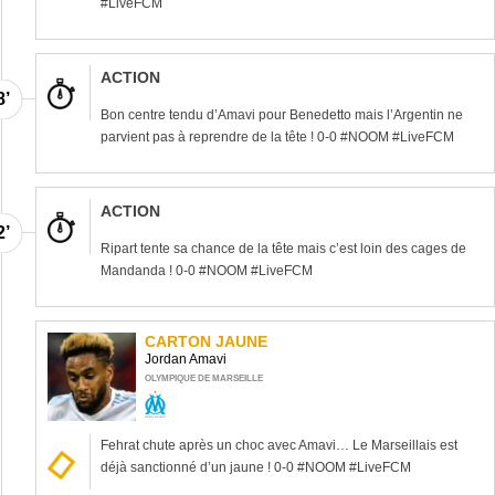
#LiveFCM
ACTION
8’
Bon centre tendu d’Amavi pour Benedetto mais l’Argentin ne
parvient pas à reprendre de la tête ! 0-0 #NOOM #LiveFCM
ACTION
2’
Ripart tente sa chance de la tête mais c’est loin des cages de
Mandanda ! 0-0 #NOOM #LiveFCM
CARTON JAUNE
Jordan Amavi
1’
OLYMPIQUE DE MARSEILLE
Fehrat chute après un choc avec Amavi… Le Marseillais est
déjà sanctionné d’un jaune ! 0-0 #NOOM #LiveFCM