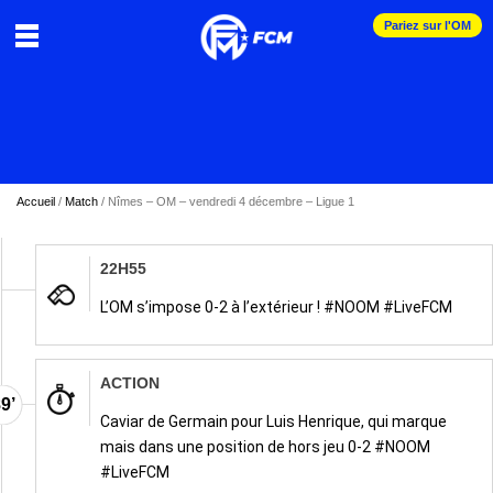
Pariez sur l'OM
Accueil
/
Match
/
Nîmes – OM – vendredi 4 décembre – Ligue 1
22H55
L’OM s’impose 0-2 à l’extérieur ! #NOOM #LiveFCM
ACTION
9’
Caviar de Germain pour Luis Henrique, qui marque
mais dans une position de hors jeu 0-2 #NOOM
#LiveFCM