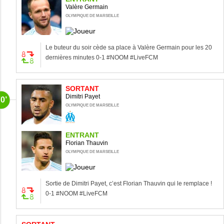
Valère Germain
OLYMPIQUE DE MARSEILLE
Le buteur du soir cède sa place à Valère Germain pour les 20
dernières minutes 0-1 #NOOM #LiveFCM
SORTANT
Dimitri Payet
0’
OLYMPIQUE DE MARSEILLE
ENTRANT
Florian Thauvin
OLYMPIQUE DE MARSEILLE
Sortie de Dimitri Payet, c’est Florian Thauvin qui le remplace !
0-1 #NOOM #LiveFCM