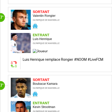
SORTANT
Valentin Rongier
7’
OLYMPIQUE DE MARSEILLE
ENTRANT
Luis Henrique
OLYMPIQUE DE MARSEILLE
Luis Henrique remplace Rongier #NOOM #LiveFCM
SORTANT
Boubacar Kamara
7’
OLYMPIQUE DE MARSEILLE
ENTRANT
Kevin Strootman
OLYMPIQUE DE MARSEILLE