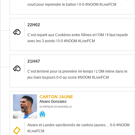
court pour reprendre le ballon ! 0-0 #NOOM #LiveFCM
22H02
C’est reparti aux Costières entre Nîmes et l’OM ! Il faut repartir
avec les 3 points ! 0-0 #NOOM #LiveFCM
21H47
C’est terminé pour la première mi-temps ! L’OM mène dans le
jeu mais toujours 0-0 au score #NOOM #LiveFCM
CARTON JAUNE
Alvaro Gonzalez
3’
OLYMPIQUE DE MARSEILLE
Alvaro et Landre sanctionnés de cartons jaunes… 0-0 #NOOM
#LiveFCM