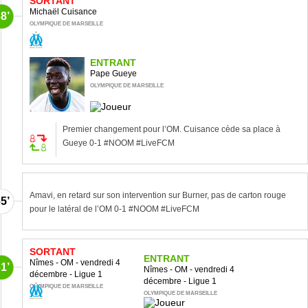
SORTANT
Michaël Cuisance
8’
OLYMPIQUE DE MARSEILLE
ENTRANT
Pape Gueye
OLYMPIQUE DE MARSEILLE
Premier changement pour l’OM. Cuisance cède sa place à
Gueye 0-1 #NOOM #LiveFCM
Amavi, en retard sur son intervention sur Burner, pas de carton rouge
5’
pour le latéral de l’OM 0-1 #NOOM #LiveFCM
SORTANT
ENTRANT
Nîmes - OM - vendredi 4
1’
Nîmes - OM - vendredi 4
décembre - Ligue 1
décembre - Ligue 1
OLYMPIQUE DE MARSEILLE
OLYMPIQUE DE MARSEILLE