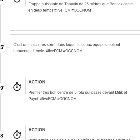
Frappe puissante de Thauvin de 25 mètres que Benitez capte
en deux temps #liveFCM #OGCNOM
C’est un match très serré dans lequel les deux équipes mettent
5’
beaucoup d’envie #liveFCM #OGCNOM
ACTION
9’
Premier très bon centre de Lirola qui passe devant Milik et
Payet. #liveFCM #OGCNOM
ACTION
8’