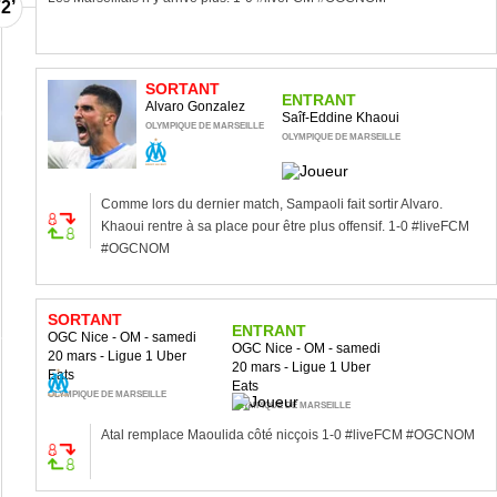
2’
SORTANT
ENTRANT
Alvaro Gonzalez
0’
Saîf-Eddine Khaoui
OLYMPIQUE DE MARSEILLE
OLYMPIQUE DE MARSEILLE
Comme lors du dernier match, Sampaoli fait sortir Alvaro.
Khaoui rentre à sa place pour être plus offensif. 1-0 #liveFCM
#OGCNOM
SORTANT
ENTRANT
OGC Nice - OM - samedi
7’
OGC Nice - OM - samedi
20 mars - Ligue 1 Uber
20 mars - Ligue 1 Uber
Eats
Eats
OLYMPIQUE DE MARSEILLE
OLYMPIQUE DE MARSEILLE
Atal remplace Maoulida côté nicçois 1-0 #liveFCM #OGCNOM