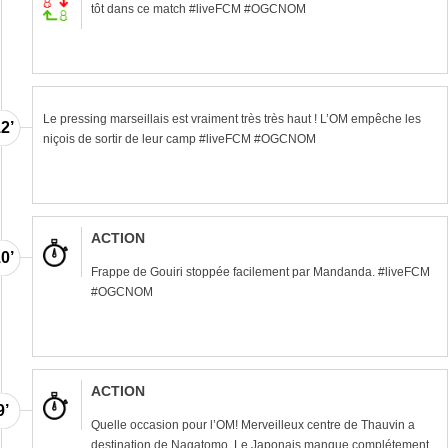
tôt dans ce match #liveFCM #OGCNOM
Le pressing marseillais est vraiment très très haut ! L’OM empêche les
2’
niçois de sortir de leur camp #liveFCM #OGCNOM
ACTION
0’
Frappe de Gouiri stoppée facilement par Mandanda. #liveFCM
#OGCNOM
ACTION
9’
Quelle occasion pour l’OM! Merveilleux centre de Thauvin a
destination de Nagatomo. Le Japonais manque complétement