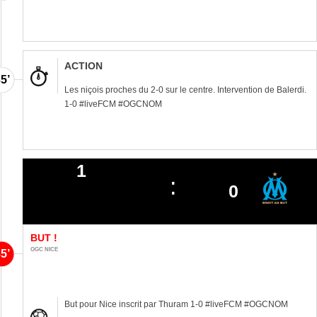
ACTION
5’
Les niçois proches du 2-0 sur le centre. Intervention de Balerdi.
1-0 #liveFCM #OGCNOM
1
0
BUT !
OGC NICE
5’
But pour Nice inscrit par Thuram 1-0 #liveFCM #OGCNOM