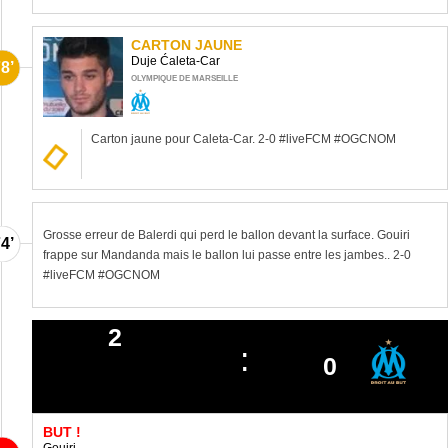
CARTON JAUNE
Duje Ćaleta-Car
8’
OLYMPIQUE DE MARSEILLE
Carton jaune pour Caleta-Car. 2-0 #liveFCM #OGCNOM
Grosse erreur de Balerdi qui perd le ballon devant la surface. Gouiri
4’
frappe sur Mandanda mais le ballon lui passe entre les jambes.. 2-0
#liveFCM #OGCNOM
2
0
BUT !