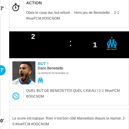
ACTION
7’
Olala le coup dur, but refusé… Hors-jeu de Benedetto… 2-1
#liveFCM #OGCNOM
2
1
BUT !
Dario Benedetto
7’
OLYMPIQUE DE MARSEILLE
QUEL BUT DE BENEDETTO! QUEL CISEAU ! 2-1 #liveFCM
#OGCNOM
Le score est logique. Rien n’est bon côté Marseillais depuis la reprise. 2-
0’
0 #liveFCM #OGCNOM