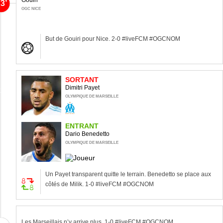
Gouiri
3’
OGC NICE
But de Gouiri pour Nice. 2-0 #liveFCM #OGCNOM
SORTANT
Dimitri Payet
3’
OLYMPIQUE DE MARSEILLE
ENTRANT
Dario Benedetto
OLYMPIQUE DE MARSEILLE
Un Payet transparent quitte le terrain. Benedetto se place aux
côtés de Milik. 1-0 #liveFCM #OGCNOM
Les Marseillais n’y arrive plus. 1-0 #liveFCM #OGCNOM