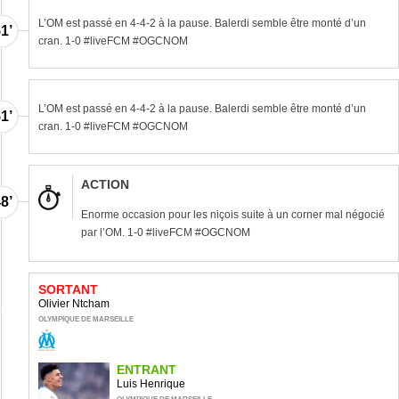
L’OM est passé en 4-4-2 à la pause. Balerdi semble être monté d’un
1’
cran. 1-0 #liveFCM #OGCNOM
L’OM est passé en 4-4-2 à la pause. Balerdi semble être monté d’un
1’
cran. 1-0 #liveFCM #OGCNOM
ACTION
8’
Enorme occasion pour les niçois suite à un corner mal négocié
par l’OM. 1-0 #liveFCM #OGCNOM
SORTANT
Olivier Ntcham
5’
OLYMPIQUE DE MARSEILLE
ENTRANT
Luis Henrique