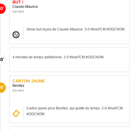
BUT !
Claude-Maurice
0’
OGC NICE
3ème but niçois de Claude-Maurice. 3-0 #liveFCM #OGCNOM
4 minutes de temps additionnel. 2-0 #liveFCM #OGCNOM
0’
CARTON JAUNE
Benitez
0’
OGC NICE
Carton jaune pour Benitez, qui gratte du temps. 2-0 #liveFCM
#OGCNOM