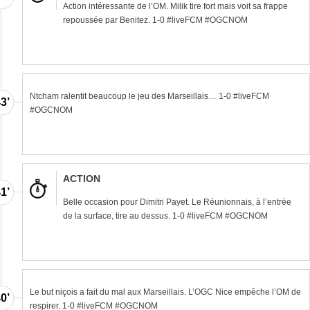
Action intéressante de l’OM. Milik tire fort mais voit sa frappe
repoussée par Benitez. 1-0 #liveFCM #OGCNOM
Ntcham ralentit beaucoup le jeu des Marseillais… 1-0 #liveFCM
3’
#OGCNOM
ACTION
1’
Belle occasion pour Dimitri Payet. Le Réunionnais, à l’entrée
de la surface, tire au dessus. 1-0 #liveFCM #OGCNOM
Le but niçois a fait du mal aux Marseillais. L’OGC Nice empêche l’OM de
0’
respirer. 1-0 #liveFCM #OGCNOM