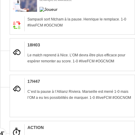
OLYMPIQUE DE MARSEILLE
Sampaoli sort Ntcham à la pause. Henrique le remplace. 1-0
#liveFCM #OGCNOM
18H03
Le match reprend à Nice. L’OM devra être plus efficace pour
espérer remonter au score. 1-0 #liveFCM #OGCNOM
17H47
C’est la pause à l’Allianz Riviera. Marseille est mené 1-0 mais
l’OM a eu les possibilités de marquer. 1-0 #liveFCM #OGCNOM
ACTION
4’