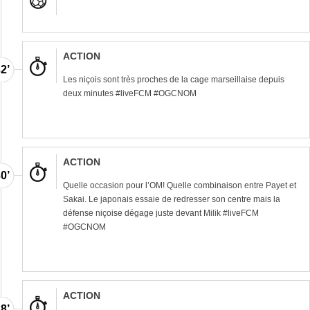
ACTION
2’
Les niçois sont très proches de la cage marseillaise depuis
deux minutes #liveFCM #OGCNOM
ACTION
0’
Quelle occasion pour l’OM! Quelle combinaison entre Payet et
Sakai. Le japonais essaie de redresser son centre mais la
défense niçoise dégage juste devant Milik #liveFCM
#OGCNOM
ACTION
8’