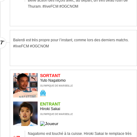
Belle action des niçois avec, au départ, un très beau rush de
Thuram. #liveFCM #OGCNOM
Balerdi est très propre pour l’instant, comme lors des derniers matchs.
7’
#liveFCM #OGCNOM
SORTANT
Yuto Nagatomo
2’
OLYMPIQUE DE MARSEILLE
ENTRANT
Hiroki Sakai
OLYMPIQUE DE MARSEILLE
Nagatomo est touché à la cuisse. Hiroki Sakai le remplace très