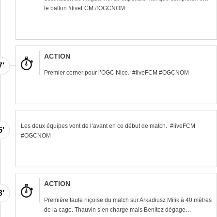
le ballon #liveFCM #OGCNOM
ACTION
7’
Premier corner pour l’OGC Nice. #liveFCM #OGCNOM
Les deux équipes vont de l’avant en ce début de match. #liveFCM
5’
#OGCNOM
ACTION
3’
Première faute niçoise du match sur Arkadiusz Milik à 40 mètres
de la cage. Thauvin s’en charge mais Benitez dégage…