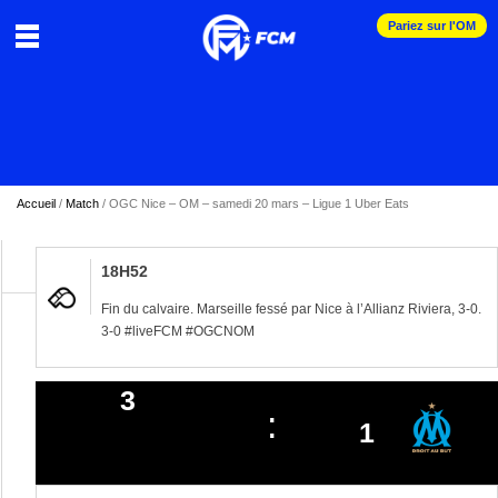
Pariez sur l'OM
Accueil
/
Match
/
OGC Nice – OM – samedi 20 mars – Ligue 1 Uber Eats
18H52
Fin du calvaire. Marseille fessé par Nice à l’Allianz Riviera, 3-0.
3-0 #liveFCM #OGCNOM
3
1