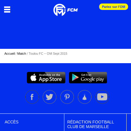
Pariez sur l'OM
Accueil
/
Match
/
Toulou FC – OM Sept 2015
ACCÈS
RÉDACTION FOOTBALL
CLUB DE MARSEILLE