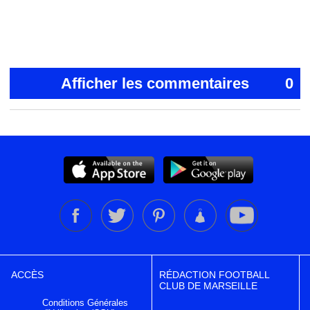
Afficher les commentaires
0
ACCÈS
RÉDACTION FOOTBALL
CLUB DE MARSEILLE
Conditions Générales