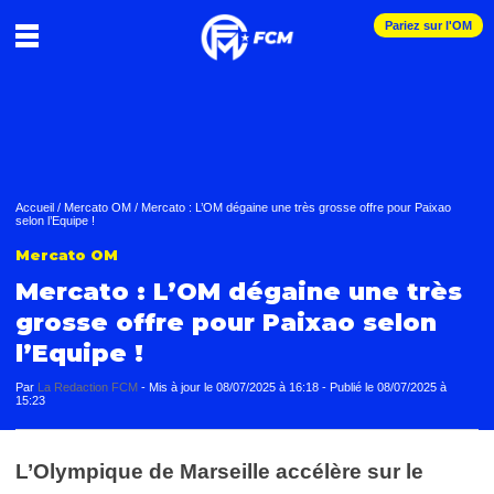
Pariez sur l'OM
Accueil
/
Mercato OM
/
Mercato : L’OM dégaine une très grosse offre pour Paixao
selon l’Equipe !
Mercato OM
Mercato : L’OM dégaine une très
grosse offre pour Paixao selon
l’Equipe !
Par
La Redaction FCM
-
Mis à jour le
08/07/2025 à 16:18
-
Publié le
08/07/2025 à
15:23
L’Olympique de Marseille accélère sur le